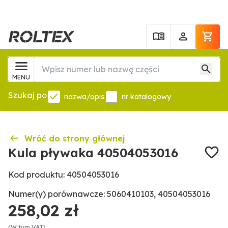
MENU
Szukaj po
nazwa/opis
nr katalogowy
Wróć do strony głównej
Kula pływaka 40504053016
Kod produktu: 40504053016
Numer(y) porównawcze: 5060410103, 40504053016
258,02 zł
(W tym VAT)