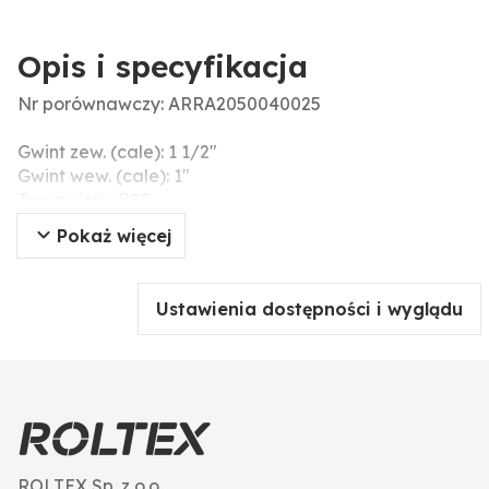
Opis i specyfikacja
Nr porównawczy: ARRA2050040025
Gwint zew. (cale): 1 1/2"
Gwint wew. (cale): 1"
Typ gwintu: BSP
Materiał: Mosiądz
Pokaż więcej
Dodatkowe informacje: BSP-Gewinde
Ustawienia dostępności i wyglądu
ROLTEX Sp. z o.o.