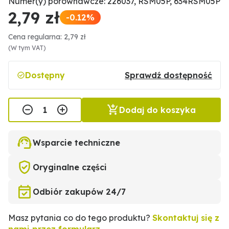
Numer(y) porównawcze: 226037, RSM05P, 634RSM05P
2,79 zł
-0.12%
Cena regularna: 2,79 zł
(W tym VAT)
Dostępny
Sprawdź dostępność
Dodaj do koszyka
Wsparcie techniczne
Oryginalne części
Odbiór zakupów 24/7
Masz pytania co do tego produktu?
Skontaktuj się z