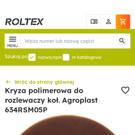
MENU
Szukaj po
nazwa/opis
nr katalogowy
Wróć do strony głównej
Kryza polimerowa do
rozlewaczy koł. Agroplast
634RSM05P