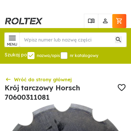
MENU
Szukaj po
nazwa/opis
nr katalogowy
Wróć do strony głównej
Krój tarczowy Horsch
70600311081