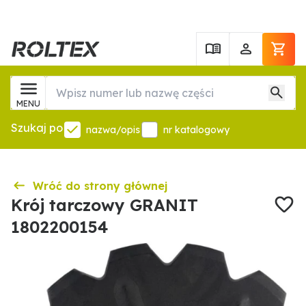
MENU
Szukaj po
nazwa/opis
nr katalogowy
Wróć do strony głównej
Krój tarczowy GRANIT
1802200154