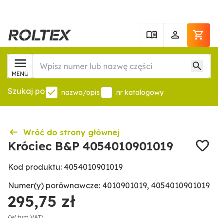
MENU
Szukaj po
nazwa/opis
nr katalogowy
Wróć do strony głównej
Króciec B&P 4054010901019
Kod produktu: 4054010901019
Numer(y) porównawcze: 4010901019, 4054010901019
295,75 zł
(W tym VAT)