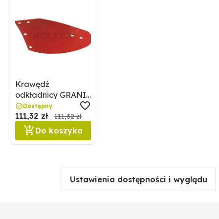
Pasujące śruby: 3 x 18010301410
Menke-Nr.: 47054
Krawędź
odkładnicy GRANIT
56046 PK800501
Dostępny
111,32 zł
111,32 zł
Do koszyka
Ustawienia dostępności i wyglądu