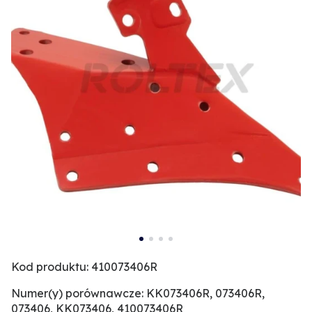
Kod produktu: 410073406R
Numer(y) porównawcze: KK073406R, 073406R,
073406, KK073406, 410073406R