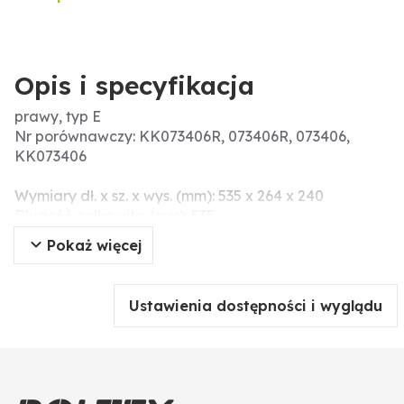
Opis i specyfikacja
prawy, typ E
Nr porównawczy: KK073406R, 073406R, 073406,
KK073406
Wymiary dł. x sz. x wys. (mm): 535 x 264 x 240
Długość całkowita (mm): 535
Wskazówki montażowe: Śrub i nakrętek nie należy
Pokaż więcej
dokręcać narzędziem pneumatycznym, ponieważ
może prowadzić to do uszkodzeń części roboczej
(pęknięcia związane z napięciem).
Ustawienia dostępności i wyglądu