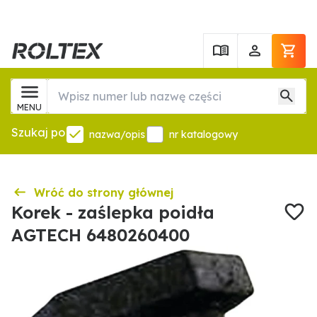
MENU
Szukaj po
nazwa/opis
nr katalogowy
Wróć do strony głównej
Korek - zaślepka poidła
AGTECH 6480260400