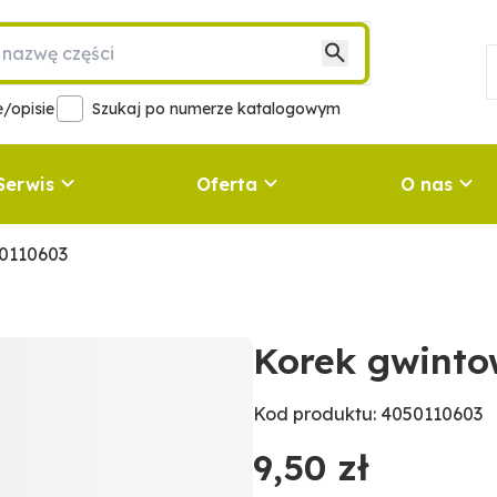
/opisie
Szukaj po numerze katalogowym
Serwis
Oferta
O nas
0110603
Korek gwint
Kod produktu: 4050110603
9,50 zł