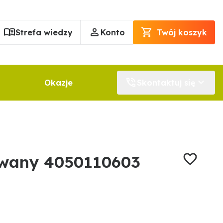
Strefa wiedzy
Konto
Twój koszyk
Okazje
Skontaktuj się
owany 4050110603