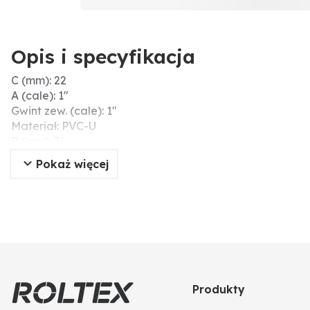
Opis i specyfikacja
C (mm): 22
A (cale): 1"
Gwint zew. (cale): 1"
Materiał: PVC-U
B (mm): 36
Ciśnienie robocze maks. (bar): 16
Pokaż więcej
Dodatkowe informacje: z gwintem zewnętrznym
Produkty