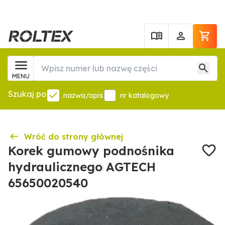
MENU
Szukaj po
nazwa/opis
nr katalogowy
Wróć do strony głównej
Korek gumowy podnośnika
hydraulicznego AGTECH
65650020540