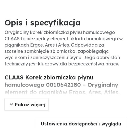
Opis i specyfikacja
Oryginalny korek zbiorniczka płynu hamulcowego
CLAAS to niezbędny element układu hamulcowego w
ciągnikach Ergos, Ares i Atles. Odpowiada za
szczelne zamknięcie zbiorniczka, zapobiegając
wyciekom i zanieczyszczeniu płynu. Jego dobry stan
techniczny jest kluczowy dla bezpieczeństwa pracy.
CLAAS Korek zbiorniczka płynu
hamulcowego 0010642180 – Oryginalny
element do ciągników Ergos, Ares, Atles.
Pokaż więcej
Oryginalny korek zbiorniczka płynu hamulcowego
CLAAS to precyzyjnie wykonany element zamykający
zbiorniczek płynu hamulcowego. Odpowiada za
Ustawienia dostępności i wyglądu
utrzymanie szczelności układu i ochronę płynu przed