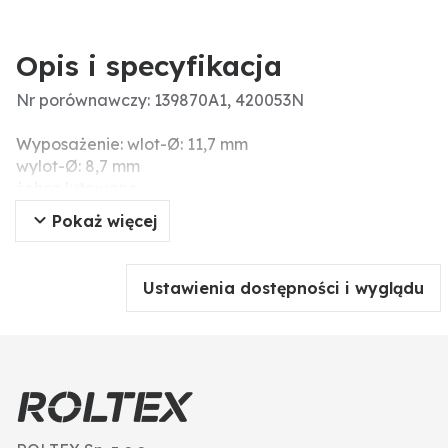
Opis i specyfikacja
Nr porównawczy: 139870A1, 420053N
Wyposażenie: wlot-Ø: 11,7 mm
wylot-Ø: 8,7 mm
żebra lutowane
Wysokość (mm): 160
Pokaż więcej
Długość (mm): 630
Masa (g): 3.000
Szerokość (mm): 600
Ustawienia dostępności i wyglądu