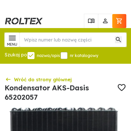
MENU
Szukaj po
nazwa/opis
nr katalogowy
Wróć do strony głównej
Kondensator AKS-Dasis
65202057