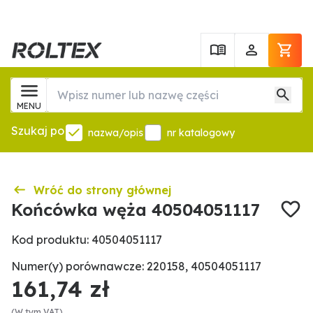
MENU
Szukaj po
nazwa/opis
nr katalogowy
Wróć do strony głównej
Końcówka węża 40504051117
Kod produktu: 40504051117
Numer(y) porównawcze: 220158, 40504051117
161,74 zł
(W tym VAT)