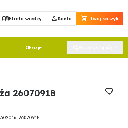
Strefa wiedzy
Konto
Twój koszyk
Okazje
Skontaktuj się
ża 26070918
A02016, 26070918