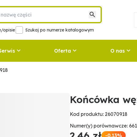
/opisie
Szukaj po numerze katalogowym
Serwis
Oferta
O nas
918
Końcówka wę
Kod produktu: 26070918
Numer(y) porównawcze: 661
2,46 zł
-0.13%