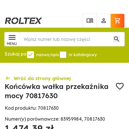
MENU
Szukaj po
nazwa/opis
nr katalogowy
Wróć do strony głównej
Końcówka wałka przekaźnika
mocy 70817630
Kod produktu: 70817630
Numer(y) porównawcze: 83959984, 70817630
1 474,39 zł