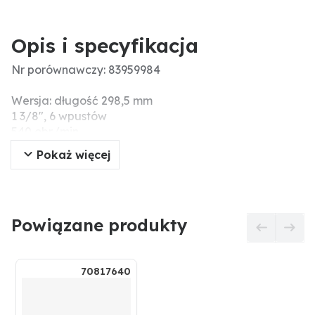
Opis i specyfikacja
Nr porównawczy: 83959984
Wersja: długość 298,5 mm
1 3/8", 6 wpustów
540 obr./min.
Pokaż więcej
Powiązane produkty
70817640