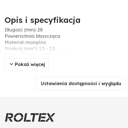
Opis i specyfikacja
Długość (mm): 28
Powierzchnia: błyszcząca
Materiał: mosiężna
Przekrój (mm²): 1,5 - 2,5
Wersja: Z noskiem blokującym,
z punktami blokującymi
Pokaż więcej
Wtyczka: 6,3 x 0,8
Ustawienia dostępności i wyglądu