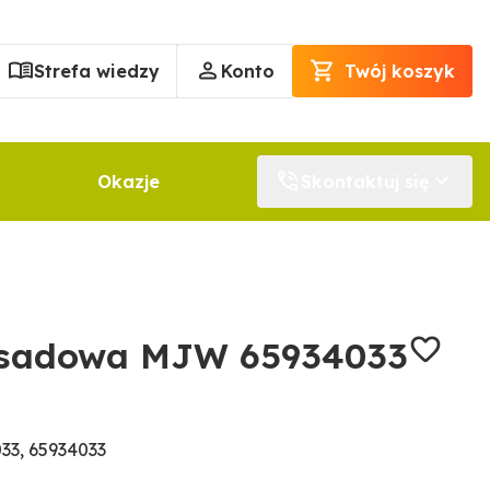
Strefa wiedzy
Konto
Twój koszyk
Okazje
Skontaktuj się
sadowa MJW 65934033
33, 65934033