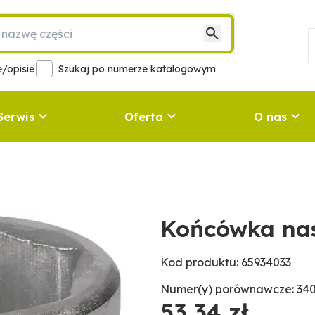
/opisie
Szukaj po numerze katalogowym
Serwis
Oferta
O nas
Końcówka na
Kod produktu: 65934033
Numer(y) porównawcze: 340
53,34 zł