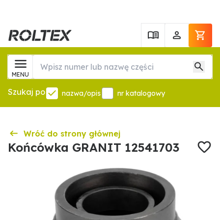
MENU
Szukaj po
nazwa/opis
nr katalogowy
Wróć do strony głównej
Końcówka GRANIT 12541703