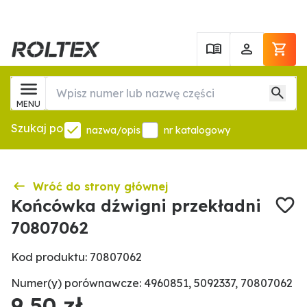
MENU
Szukaj po
nazwa/opis
nr katalogowy
Wróć do strony głównej
Końcówka dźwigni przekładni
70807062
Kod produktu: 70807062
Numer(y) porównawcze: 4960851, 5092337, 70807062
9,50 zł