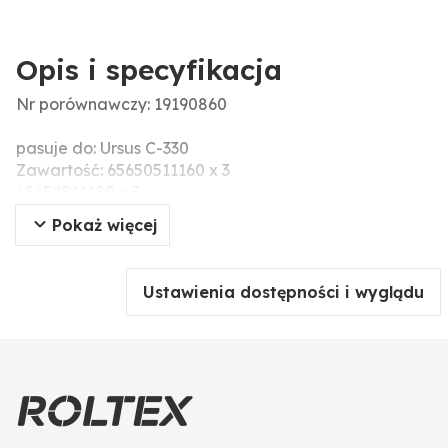
Opis i specyfikacja
Nr porównawczy: 19190860
pasuje do: Ursus C-330
Zawartość: 65650511160 x 3
65650511180 x 3
65650511220 x 3
Pokaż więcej
65650511230 x 3
65650511360 x 6
65650511381 x 3
Ustawienia dostępności i wyglądu
65650411311 x 3
65654230633 x 6
11011443 x 6