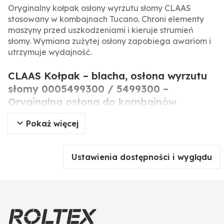
Oryginalny kołpak osłony wyrzutu słomy CLAAS
stosowany w kombajnach Tucano. Chroni elementy
maszyny przed uszkodzeniami i kieruje strumień
słomy. Wymiana zużytej osłony zapobiega awariom i
utrzymuje wydajność.
CLAAS Kołpak – blacha, osłona wyrzutu
słomy 0005499300 / 5499300 –
Oryginalna osłona do kombajnów
Tucano.
Pokaż więcej
Oryginalny kołpak osłony wyrzutu słomy marki CLAAS
to precyzyjnie wykonana blacha chroniąca elementy
Ustawienia dostępności i wyglądu
maszyny przed uszkodzeniami mechanicznymi oraz
kierująca strumień słomy. Stosowana w kombajnach
Tucano, zapewnia prawidłową pracę układu wyrzutu
i długą żywotność maszyny.
Specyfikacja produktu