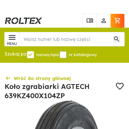
MENU
Szukaj po
nazwa/opis
nr katalogowy
Wróć do strony głównej
Koło zgrabiarki AGTECH
639KZ400X104ZP