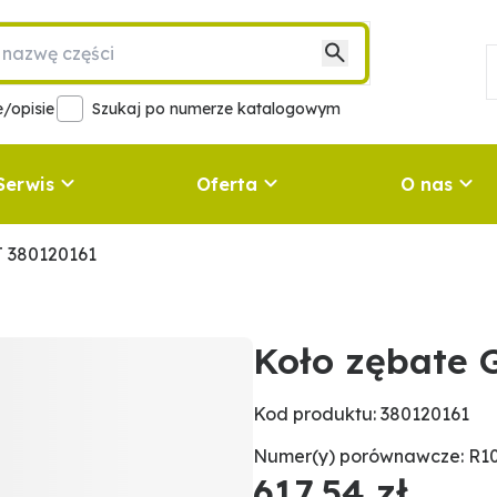
/opisie
Szukaj po numerze katalogowym
Serwis
Oferta
O nas
 380120161
Koło zębate 
Kod produktu: 380120161
Numer(y) porównawcze: R10
617,54 zł