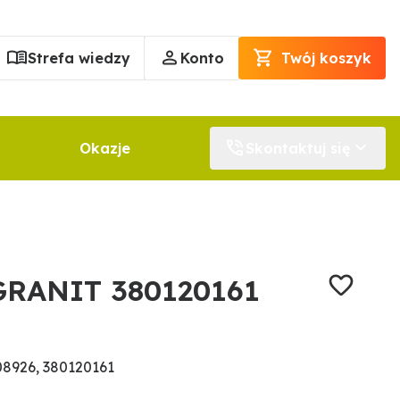
Strefa wiedzy
Konto
Twój koszyk
Okazje
Skontaktuj się
GRANIT 380120161
8926, 380120161