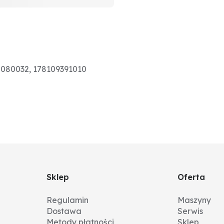
0080032, 178109391010
Sklep
Oferta
Regulamin
Maszyny
Dostawa
Serwis
Metody płatności
Sklep