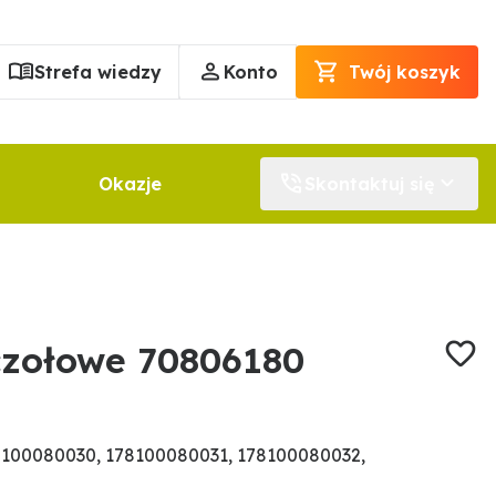
Strefa wiedzy
Konto
Twój koszyk
Okazje
Skontaktuj się
czołowe 70806180
100080030, 178100080031, 178100080032,