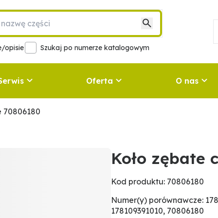
/opisie
Szukaj po numerze katalogowym
Serwis
Oferta
O nas
e 70806180
Koło zębate 
Kod produktu: 70806180
Numer(y) porównawcze: 178
178109391010, 70806180