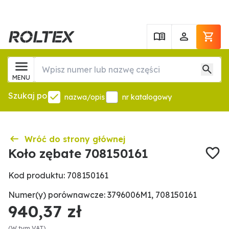
MENU
Szukaj po
nazwa/opis
nr katalogowy
Wróć do strony głównej
Koło zębate 708150161
Kod produktu: 708150161
Numer(y) porównawcze: 3796006M1, 708150161
940,37 zł
(W tym VAT)