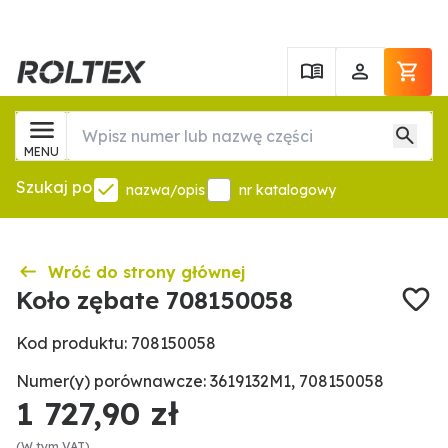
MENU
Szukaj po
nazwa/opis
nr katalogowy
Wróć do strony głównej
Koło zębate 708150058
Kod produktu: 708150058
Numer(y) porównawcze: 3619132M1, 708150058
1 727,90 zł
(W tym VAT)