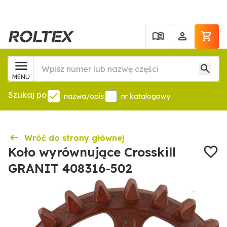
MENU
Szukaj po
nazwa/opis
nr katalogowy
Wróć do strony głównej
Koło wyrównujące Crosskill
GRANIT 408316-502