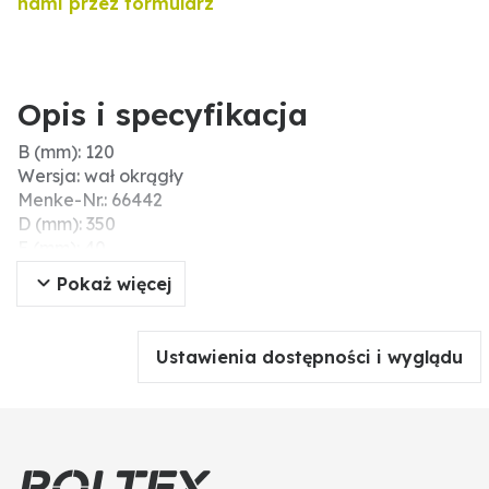
nami przez formularz
Opis i specyfikacja
B (mm): 120
Wersja: wał okrągły
Menke-Nr.: 66442
D (mm): 350
E (mm): 40
Materiał: GG 25
Pokaż więcej
S (mm): 60
Ustawienia dostępności i wyglądu