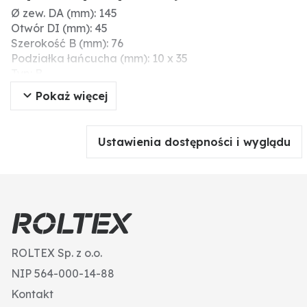
Ø zew. DA (mm): 145
Otwór DI (mm): 45
Szerokość B (mm): 76
Podziałka łańcucha (mm): 10 x 35
Typ: B
Rowek wpustowy (mm): 14
Pokaż więcej
Liczba zębów: 6
Ustawienia dostępności i wyglądu
ROLTEX Sp. z o.o.
NIP 564-000-14-88
Kontakt