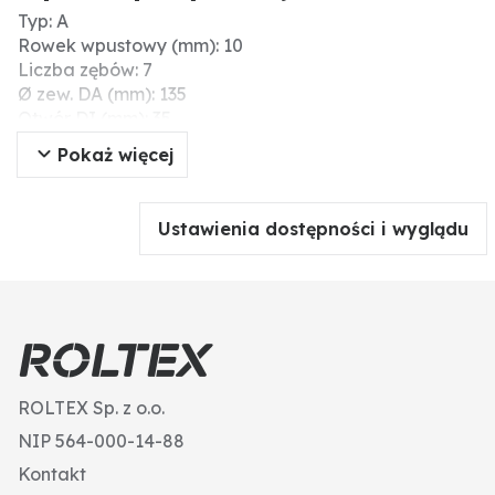
Typ: A
Rowek wpustowy (mm): 10
Liczba zębów: 7
Ø zew. DA (mm): 135
Otwór DI (mm): 35
Szerokość B (mm): 53
Pokaż więcej
Podziałka łańcucha (mm): 9 x 27
Ustawienia dostępności i wyglądu
ROLTEX Sp. z o.o.
NIP 564-000-14-88
Kontakt