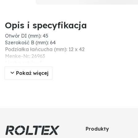
Opis i specyfikacja
Otwór DI (mm): 45
Szerokość B (mm): 64
Podziałka łańcucha (mm): 12 x 42
Menke-Nr.: 26963
Liczba zębów: 5
Ø zew. DA (mm): 155
Pokaż więcej
Typ: B
Rowek wpustowy (mm): 14
Produkty