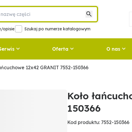
/opisie
Szukaj po numerze katalogowym
Serwis
Oferta
O nas
łańcuchowe 12x42 GRANIT 7552-150366
Koło łańcuch
150366
Kod produktu: 7552-150366