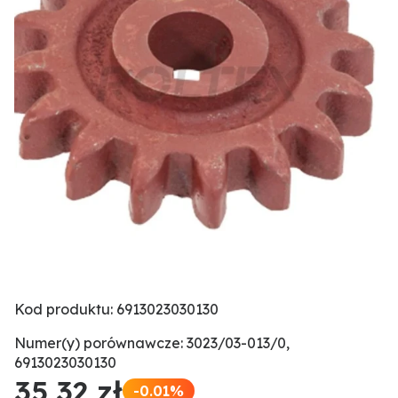
Kod produktu: 6913023030130
Numer(y) porównawcze: 3023/03-013/0,
6913023030130
35,32 zł
-0.01%