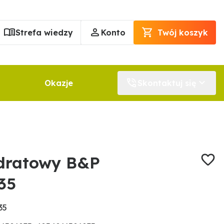
Strefa wiedzy
Konto
Twój koszyk
Okazje
Skontaktuj się
dratowy B&P
35
35