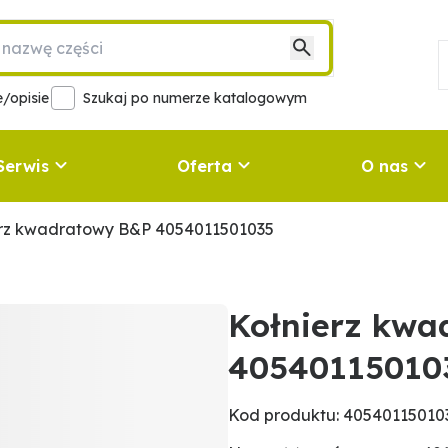
/opisie
Szukaj po numerze katalogowym
Serwis
Oferta
O nas
erz kwadratowy B&P 4054011501035
Kołnierz kwa
40540115010
Kod produktu: 40540115010