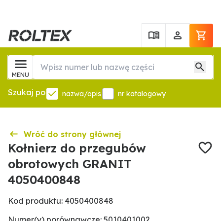
MENU
Szukaj po
nazwa/opis
nr katalogowy
Wróć do strony głównej
Kołnierz do przegubów
obrotowych GRANIT
4050400848
Kod produktu: 4050400848
Numer(y) porównawcze: 5010401002,