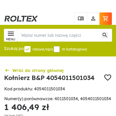
MENU
Szukaj po
nazwa/opis
nr katalogowy
Wróć do strony głównej
Kołnierz B&P 4054011501034
Kod produktu: 4054011501034
Numer(y) porównawcze: 4011501034, 4054011501034
1 406,49 zł
(W tym VAT)