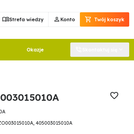
Strefa wiedzy
Konto
Twój koszyk
Okazje
Skontaktuj się
5003015010A
10A
ZO003015010A, 405003015010A