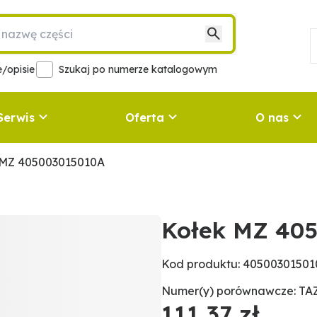
/opisie
Szukaj po numerze katalogowym
Serwis
Oferta
O nas
 MZ 405003015010A
Kołek MZ 40
Kod produktu: 4050030150
Numer(y) porównawcze: TA
111,37 zł