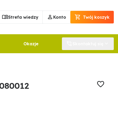
Strefa wiedzy
Konto
Twój koszyk
Okazje
Skontaktuj się
080012