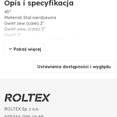
Opis i specyfikacja
45°
Materiał: Stal nierdzewna
Gwint zew. (cale): 2"
Gwint wew. (cale): 2"
Gwint: 2"
Dodatkowe informacje: BSP-Gewinde
Pokaż więcej
Ustawienia dostępności i wyglądu
ROLTEX Sp. z o.o.
NIP 564-000-14-88