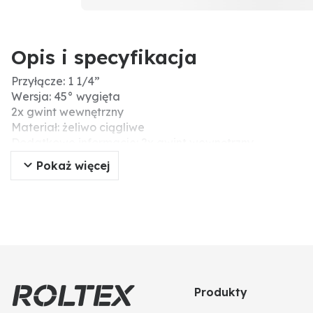
Opis i specyfikacja
Przyłącze: 1 1/4”
Wersja: 45° wygięta
2x gwint wewnętrzny
Materiał: żeliwo ciągliwe
Dodatkowe informacje: 2x gwint wewnętrzny
ocynkowana
Pokaż więcej
Produkty