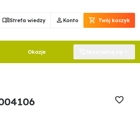
Strefa wiedzy
Konto
Twój koszyk
Okazje
Skontaktuj się
1004106