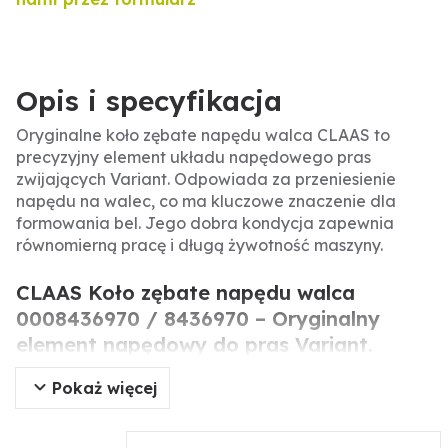
Opis i specyfikacja
Oryginalne koło zębate napędu walca CLAAS to
precyzyjny element układu napędowego pras
zwijających Variant. Odpowiada za przeniesienie
napędu na walec, co ma kluczowe znaczenie dla
formowania bel. Jego dobra kondycja zapewnia
równomierną pracę i długą żywotność maszyny.
CLAAS Koło zębate napędu walca
0008436970 / 8436970 – Oryginalny
element napędowy do pras Variant.
Pokaż więcej
Oryginalne koło zębate napędu walca CLAAS to
kluczowy komponent pras zwijających serii Variant.
Odpowiada za przeniesienie napędu na walec, co