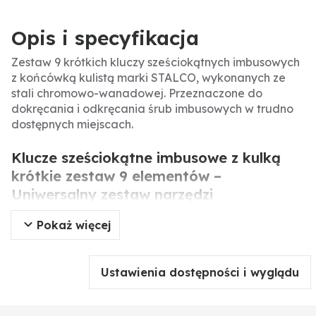
Opis i specyfikacja
Zestaw 9 krótkich kluczy sześciokątnych imbusowych
z końcówką kulistą marki STALCO, wykonanych ze
stali chromowo-wanadowej. Przeznaczone do
dokręcania i odkręcania śrub imbusowych w trudno
dostępnych miejscach.
Klucze sześciokątne imbusowe z kulką
krótkie zestaw 9 elementów –
Uniwersalny zestaw narzędzi
Pokaż więcej
Zestaw krótkich kluczy imbusowych z końcówką
kulistą marki STALCO to praktyczne narzędzie dla
mechaników i serwisantów. Wykonane z wysokiej
Ustawienia dostępności i wyglądu
jakości stali chromowo-wanadowej, zapewniają
długą żywotność i odporność na uszkodzenia. Kulista
końcówka umożliwia pracę pod kątem, co ułatwia