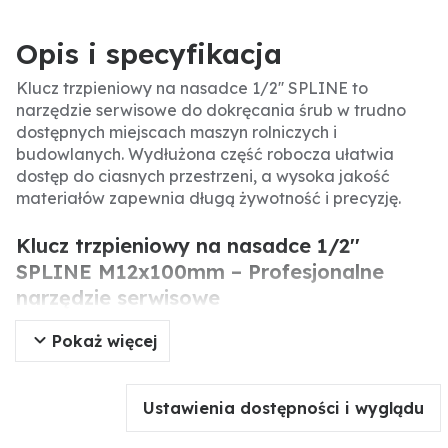
Opis i specyfikacja
Klucz trzpieniowy na nasadce 1/2'' SPLINE to
narzędzie serwisowe do dokręcania śrub w trudno
dostępnych miejscach maszyn rolniczych i
budowlanych. Wydłużona część robocza ułatwia
dostęp do ciasnych przestrzeni, a wysoka jakość
materiałów zapewnia długą żywotność i precyzję.
Klucz trzpieniowy na nasadce 1/2''
SPLINE M12x100mm – Profesjonalne
narzędzie serwisowe
Pokaż więcej
Klucz trzpieniowy SPLINE to specjalistyczne
narzędzie do dokręcania śrub z gniazdem SPLINE w
miejscach o ograniczonym dostępie. Dzięki
Ustawienia dostępności i wyglądu
wydłużonej części roboczej umożliwia pracę w
ciasnych przestrzeniach maszyn rolniczych,