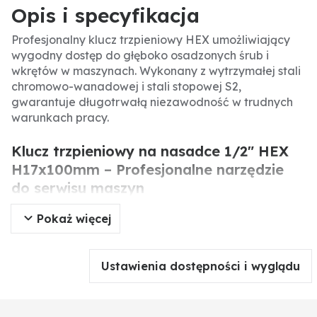
Opis i specyfikacja
Profesjonalny klucz trzpieniowy HEX umożliwiający
wygodny dostęp do głęboko osadzonych śrub i
wkrętów w maszynach. Wykonany z wytrzymałej stali
chromowo-wanadowej i stali stopowej S2,
gwarantuje długotrwałą niezawodność w trudnych
warunkach pracy.
Klucz trzpieniowy na nasadce 1/2" HEX
H17x100mm – Profesjonalne narzędzie
do serwisu maszyn
Pokaż więcej
Klucz trzpieniowy HEX o długości 100 mm
przeznaczony do nasadek 1/2". Umożliwia łatwy
dostęp do głęboko osadzonych śrub i wkrętów,
Ustawienia dostępności i wyglądu
szczególnie w trudno dostępnych miejscach maszyn
rolniczych, budowlanych i przemysłowych. Dzięki
zastosowaniu wysokiej jakości stali narzędzie jest
odporne na zużycie i zapewnia precyzyjne