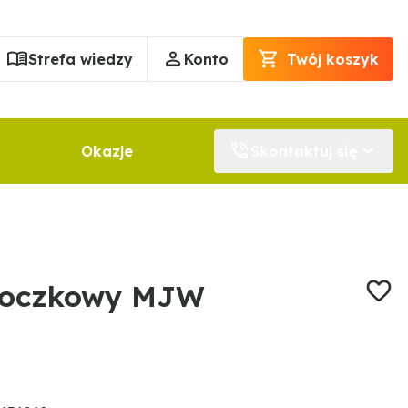
Strefa wiedzy
Konto
Twój koszyk
Okazje
Skontaktuj się
o-oczkowy MJW