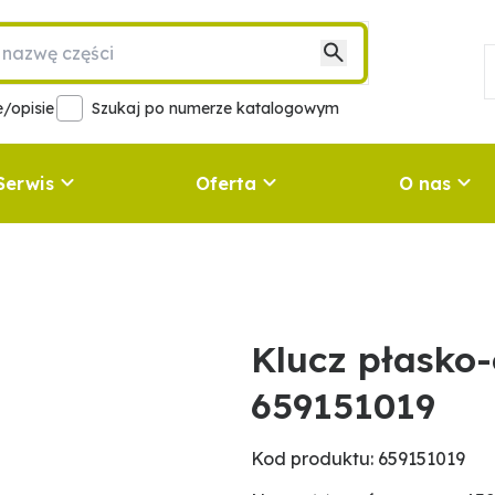
/opisie
Szukaj po numerze katalogowym
Serwis
Oferta
O nas
Klucz płask
659151019
Kod produktu: 659151019