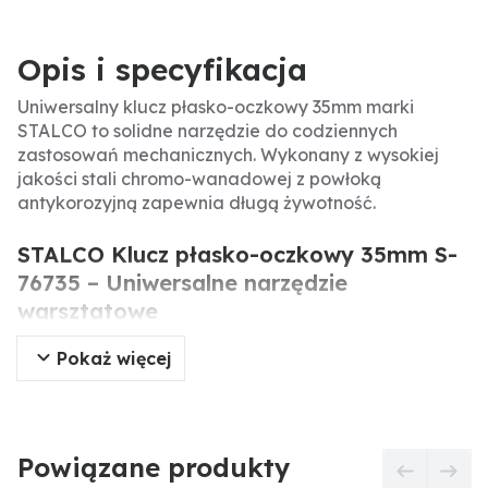
Opis i specyfikacja
Uniwersalny klucz płasko-oczkowy 35mm marki
STALCO to solidne narzędzie do codziennych
zastosowań mechanicznych. Wykonany z wysokiej
jakości stali chromo-wanadowej z powłoką
antykorozyjną zapewnia długą żywotność.
STALCO Klucz płasko-oczkowy 35mm S-
76735 – Uniwersalne narzędzie
warsztatowe
Pokaż więcej
Klucz płasko-oczkowy 35mm to wszechstronne
narzędzie do dokręcania i odkręcania nakrętek i
śrub. Wykonany ze stali chromo-wanadowej z
powłoką antykorozyjną, zapewnia trwałość i
niezawodność w każdych warunkach.
Powiązane produkty