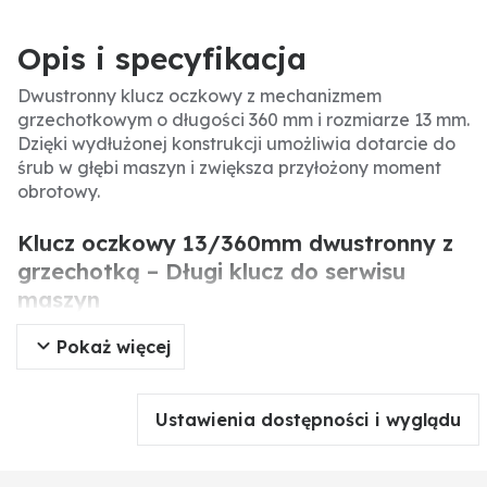
Opis i specyfikacja
Dwustronny klucz oczkowy z mechanizmem
grzechotkowym o długości 360 mm i rozmiarze 13 mm.
Dzięki wydłużonej konstrukcji umożliwia dotarcie do
śrub w głębi maszyn i zwiększa przyłożony moment
obrotowy.
Klucz oczkowy 13/360mm dwustronny z
grzechotką – Długi klucz do serwisu
maszyn
Pokaż więcej
Klucz oczkowy z grzechotką o długości 360 mm i
rozmiarze 13 mm to niezastąpione narzędzie w
warsztacie. Jego wydłużona konstrukcja pozwala na
Ustawienia dostępności i wyglądu
łatwe dotarcie do śrub umieszczonych głęboko w
komorze silnika lub w trudno dostępnych elementach
zawieszenia. Mechanizm grzechotki o 72 zębach