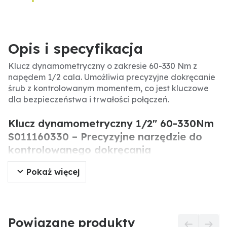
Opis i specyfikacja
Klucz dynamometryczny o zakresie 60-330 Nm z
napędem 1/2 cala. Umożliwia precyzyjne dokręcanie
śrub z kontrolowanym momentem, co jest kluczowe
dla bezpieczeństwa i trwałości połączeń.
Klucz dynamometryczny 1/2" 60-330Nm
S011160330 – Precyzyjne narzędzie do
kontrolowanego dokręcania
Pokaż więcej
Klucz dynamometryczny o zakresie momentu
obrotowego 60-330 Nm i napędzie 1/2 cala to
niezbędne narzędzie w każdym warsztacie.
Umożliwia dokładne dokręcanie śrub i nakrętek z
zadaną siłą, zapobiegając uszkodzeniom
Powiązane produkty