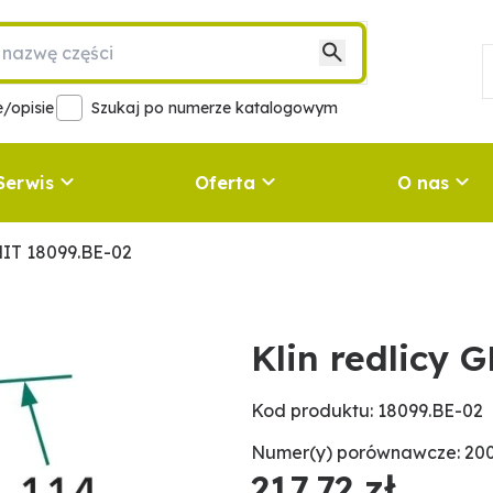
/opisie
Szukaj po numerze katalogowym
Serwis
Oferta
O nas
NIT 18099.BE-02
Klin redlicy 
Kod produktu: 18099.BE-02
Numer(y) porównawcze: 200
217,72 zł