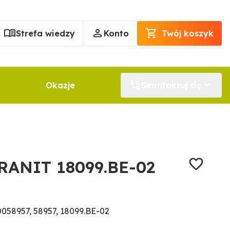
Strefa wiedzy
Konto
Twój koszyk
Okazje
Skontaktuj się
GRANIT 18099.BE-02
058957, 58957, 18099.BE-02