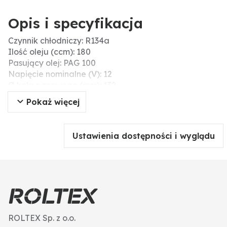
Opis i specyfikacja
Czynnik chłodniczy: R134a
Ilość oleju (ccm): 180
Pasujący olej: PAG 100
Napięcie nominalne (V): 12
Ø koła pasowego (mm): 132
Liczba rowków: 2
Pokaż więcej
Wersja: SD7H15
Ustawienia dostępności i wyglądu
ROLTEX Sp. z o.o.