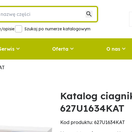
/opisie
Szukaj po numerze katalogowym
Serwis
Oferta
O nas
AT
Katalog ciagni
627U1634KAT
Kod produktu: 627U1634KAT