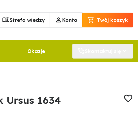
Strefa wiedzy
Konto
Twój koszyk
Okazje
Skontaktuj się
k Ursus 1634